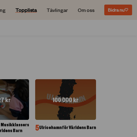
ing
Topplista
Tävlingar
Om oss
Bidra nu
🤍
27
kr
100 000
kr
s Musikklassers
5
Ulricehamn för Världens Barn
ärldens Barn