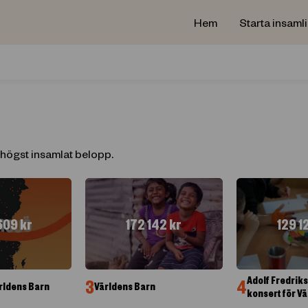
Hem
Starta insaml
 högst insamlat belopp.
609
kr
172 142
kr
129 1
Adolf Fredrik
3
4
ärldens Barn
Världens Barn
konsert för V