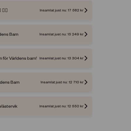
🚴‍♂️
Insamlat just nu:
17 582
kr
ldens Barn
Insamlat just nu:
15 249
kr
för Världens barn!
Insamlat just nu:
13 304
kr
rldens Barn
Insamlat just nu:
12 710
kr
Västervik
Insamlat just nu:
12 550
kr