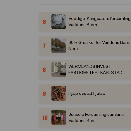
Veddige-Kungsäters församling 
6
Världens Barm
99% Grus kör för Världens Barn,
7
Nora
WERMLANDS INVEST -
8
FASTIGHETER I KARLSTAD
9
Hjälp oss att hjälpa
Junsele Församling samlar till
10
Världens Barn