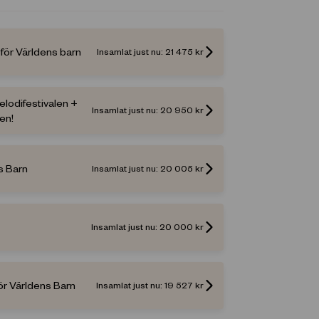
 för Världens barn
Insamlat just nu:
21 475
kr
 Melodifestivalen +
Insamlat just nu:
20 950
kr
ten!
s Barn
Insamlat just nu:
20 005
kr
Insamlat just nu:
20 000
kr
r Världens Barn
Insamlat just nu:
19 527
kr