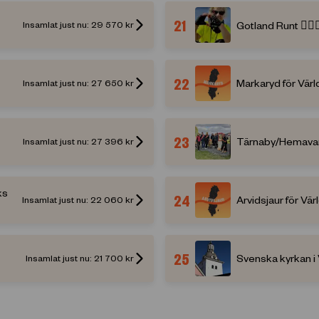
21
Gotland Runt 🚴🏻‍♀️ 
Insamlat just nu:
29 570
kr
22
Markaryd för Vär
Insamlat just nu:
27 650
kr
23
Tärnaby/Hemavan 
Insamlat just nu:
27 396
kr
ks
24
Arvidsjaur för Vä
Insamlat just nu:
22 060
kr
25
Svenska kyrkan i 
Insamlat just nu:
21 700
kr