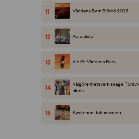
11
Världens Barn Björkö 2026
12
Abra Gala
13
Ale för Världens Barn
Välgörenhetsvernissage Torsvi
14
skola
15
Syskonen Johannisson