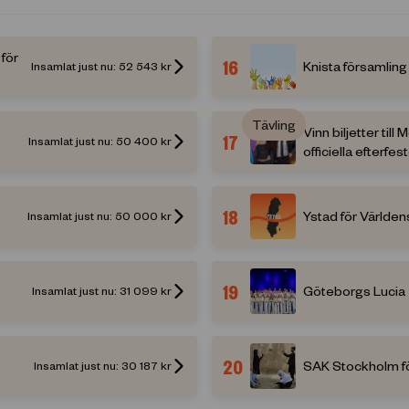
för
16
Knista församling
Insamlat just nu:
52 543
kr
Tävling
Vinn biljetter till
17
Insamlat just nu:
50 400
kr
officiella efterfes
18
Ystad för Världen
Insamlat just nu:
50 000
kr
19
Göteborgs Lucia
Insamlat just nu:
31 099
kr
20
SAK Stockholm fö
Insamlat just nu:
30 187
kr