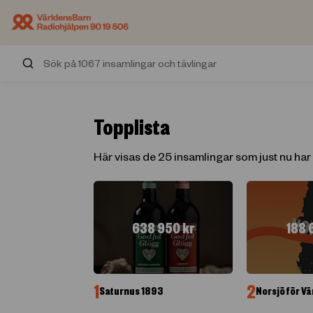
Sök på insamlingar och tävlingar
Topplista
Här visas de 25 insamlingar som just nu har
638 950
kr
188 
1
2
Saturnus 1893
Norsjö för V