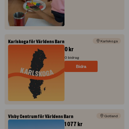
Karlskoga för Världens Barn
Karlskoga
0
kr
0
bidrag
Bidra
Visby Centrum för Världens Barn
Gotland
1 077
kr