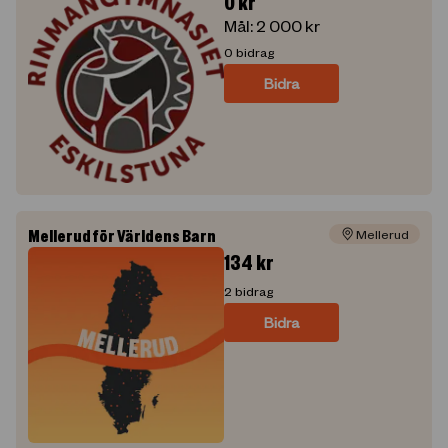
0
kr
Mål:
2 000
kr
0
bidrag
Bidra
Mellerud för Världens Barn
Mellerud
134
kr
2
bidrag
Bidra