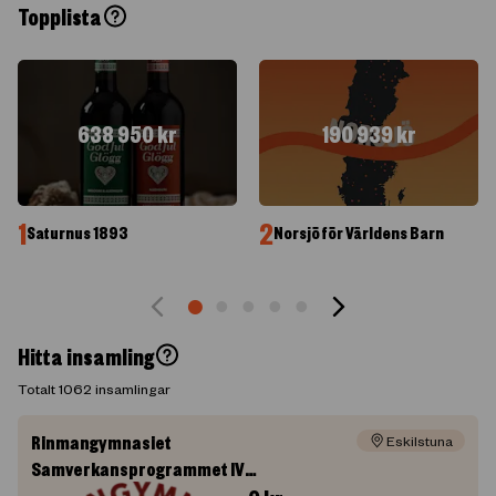
Topplista
638 950
kr
190 939
kr
1
2
Saturnus 1893
Norsjö för Världens Barn
Hitta insamling
Totalt
1062
insamlingar
Rinmangymnasiet
Eskilstuna
Samverkansprogrammet IV
Eskilstuna