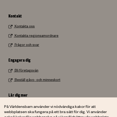
Kontakt
Kontakta oss
Kontakta regionsamordnare
Frågor och svar
Engagera dig
Bli företagsvän
Beställ gåvo- och minneskort
Lär dig mer
Beställ material
På Världensbarn använder vi nödvändiga kakor för att
webbplatsen ska fungera på ett bra sätt för dig. Vi använder
Skolmaterial från UR
också kakor för webbanalys så vi kan förbättra vår webbplats.