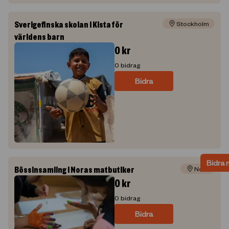
Sverigefinska skolan i Kista för
Stockholm
världens barn
0
kr
0
bidrag
Bidra
Bidra 
Bössinsamling i Noras matbutiker
Nora
0
kr
0
bidrag
Bidra