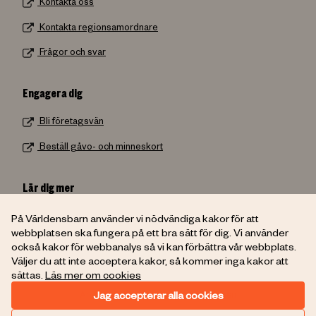
Kontakta oss
Kontakta regionsamordnare
Frågor och svar
Engagera dig
Bli företagsvän
Beställ gåvo- och minneskort
Lär dig mer
Beställ material
På Världensbarn använder vi nödvändiga kakor för att
webbplatsen ska fungera på ett bra sätt för dig. Vi använder
Skolmaterial från UR
också kakor för webbanalys så vi kan förbättra vår webbplats.
Väljer du att inte acceptera kakor, så kommer inga kakor att
sättas.
Läs mer om cookies
Copyright
Världens Barn
2026
Jag accepterar alla cookies
Ansvarig utgivare: Kristina Henschen